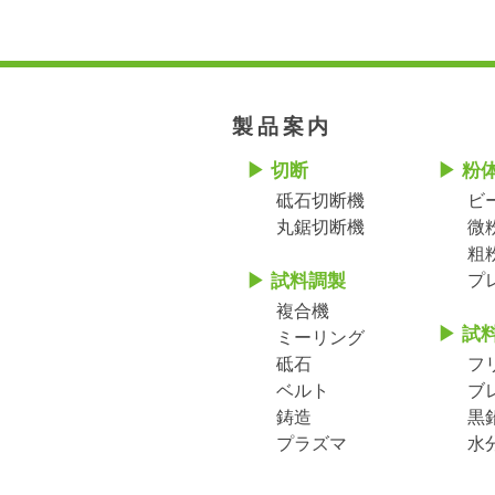
製品案内
切断
粉
砥石切断機
ビ
丸鋸切断機
微
粗
試料調製
プ
複合機
試
ミーリング
砥石
フ
ベルト
ブ
鋳造
黒
プラズマ
水