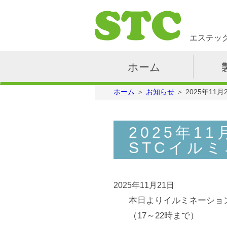
ホ
エステッ
ー
ム
製
ホーム
品
案
会
ホーム
＞
お知らせ
＞
2025年1
内
社
案
お
内
問
2025年
合
採
STCイル
せ
用
情
YouTube
報
2025年11月21日
本日よりイルミネーショ
（17～22時まで）