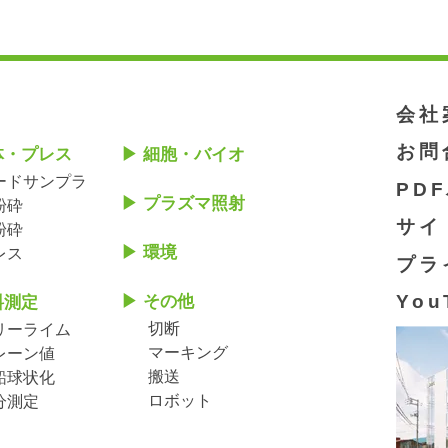
会社
お問
体・プレス
細胞・バイオ
ードサンプラ
PD
プラズマ照射
粉砕
サイ
粉砕
環境
レス
プラ
You
その他
料測定
切断
リーライム
マーキング
レーン値
搬送
鉛球状化
ロボット
分測定