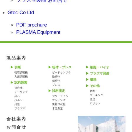
Stec Co Ltd
PDF brochure
PLASMA Equipment
製品案内
切断
粉体・プレス
細胞・バイオ
砥石切断機
ビードサンプラ
プラズマ照射
丸鋸切断機
微粉砕
環境
粗粉砕
試料調製
プレス
その他
複合機
試料測定
切断
ミーリング
マーキング
砥石
フリーライム
搬送
ベルト
ブレーン値
ロボット
鋳造
黒鉛球状化
プラズマ
水分測定
会社案内
お問合せ