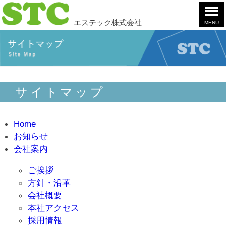
エステック株式会社
MENU
ホ
ー
ム
製
品
案
会
サイトマップ
内
社
案
お
内
問
Home
合
採
お知らせ
せ
用
会社案内
情
YouTube
報
ご挨拶
方針・沿革
会社概要
本社アクセス
採用情報