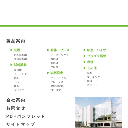
製品案内
切断
粉体・プレス
細胞・バイオ
砥石切断機
ビードサンプラ
プラズマ照射
丸鋸切断機
微粉砕
環境
粗粉砕
試料調製
プレス
その他
複合機
試料測定
切断
ミーリング
マーキング
砥石
フリーライム
搬送
ベルト
ブレーン値
ロボット
鋳造
黒鉛球状化
プラズマ
水分測定
会社案内
お問合せ
PDFパンフレット
サイトマップ