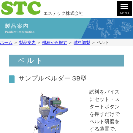
エステック株式会社
MENU
ホ
ー
ム
製
ホーム
＞
製品案内
＞
機種から探す
＞
試料調製
＞
ベルト
品
案
会
内
社
ベルト
案
お
内
問
サンプルベルダー SB型
合
採
せ
用
試料をバイス
情
YouTube
にセット・ス
報
タートボタン
を押すだけで
ベルト研磨を
する装置で、