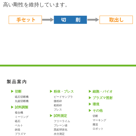
高い剛性を維持しています。
製品案内
切断
粉体・プレス
細胞・バイオ
砥石切断機
ビードサンプラ
プラズマ照射
丸鋸切断機
微粉砕
環境
粗粉砕
試料調製
プレス
その他
複合機
試料測定
切断
ミーリング
マーキング
砥石
フリーライム
搬送
ベルト
ブレーン値
ロボット
鋳造
黒鉛球状化
プラズマ
水分測定