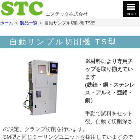
エステック株式会社
MENU
ホ
ホーム
＞
製品一覧
＞
自動サンプル切削機 TS型
ー
ム
製
自動サンプル切削機 TS型
品
案
会
内
社
※材料により専用チ
案
お
ップを取り揃えてい
内
問
ます
合
採
(銑鉄・鋼・ステンレ
せ
用
ス・アルミ・亜鉛・
情
YouTube
銅）
報
手動で試料をセット
後、自動で切削深さ
の設定、クランプ切削を行います。
SM型と同じミーリングユニットを採用していますので