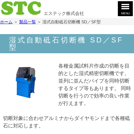
エステック株式会社
MENU
ホ
ホーム
＞
製品一覧
＞
湿式自動砥石切断機 SD／SF型
ー
ム
製
湿式自動砥石切断機 SD／SF
品
型
案
会
内
社
案
お
各種金属試料片作成の切断を目
内
問
的とした湿式精密切断機です。
合
採
並列に並んだパイプを同時切断
せ
用
するタイプ等もあります。 同時
情
YouTube
切断を行うので効率の良い作業
報
が行えます。
切断対象に合わせアルミナからダイヤモンドまで各種砥
石に対応します。