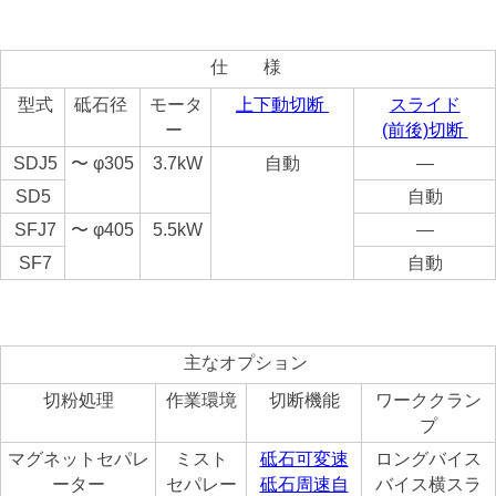
仕 様
型式
砥石径
モータ
上下動切断
スライド
ー
(前後)切断
SDJ5
〜 φ305
3.7kW
自動
—
SD5
自動
SFJ7
〜 φ405
5.5kW
—
SF7
自動
主なオプション
切粉処理
作業環境
切断機能
ワーククラン
プ
マグネットセパレ
ミスト
砥石可変速
ロングバイス
ーター
セパレー
砥石周速自
バイス横スラ