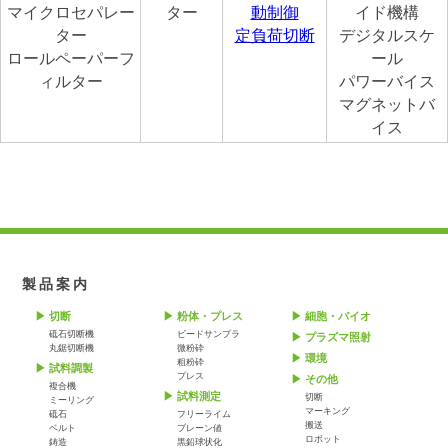
マイクロセパレー
ター
動制御
イド機構
ター
定負荷切断
デジタルスケ
ロールペーパーフ
ール
ィルター
パワーバイス
マグネットバ
イス
製品案内
切断
粉体・プレス
細胞・バイオ
砥石切断機
ビードサンプラ
プラズマ照射
丸鋸切断機
微粉砕
環境
粗粉砕
試料調製
プレス
その他
複合機
試料測定
切断
ミーリング
マーキング
砥石
フリーライム
搬送
ベルト
ブレーン値
ロボット
鋳造
黒鉛球状化