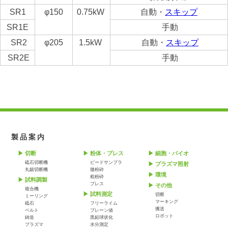
SR1
φ150
0.75kW
自動・
スキップ
SR1E
手動
SR2
φ205
1.5kW
自動・
スキップ
SR2E
手動
製品案内
切断
粉体・プレス
細胞・バイオ
砥石切断機
ビードサンプラ
プラズマ照射
丸鋸切断機
微粉砕
環境
粗粉砕
試料調製
プレス
その他
複合機
試料測定
切断
ミーリング
マーキング
砥石
フリーライム
搬送
ベルト
ブレーン値
ロボット
鋳造
黒鉛球状化
プラズマ
水分測定