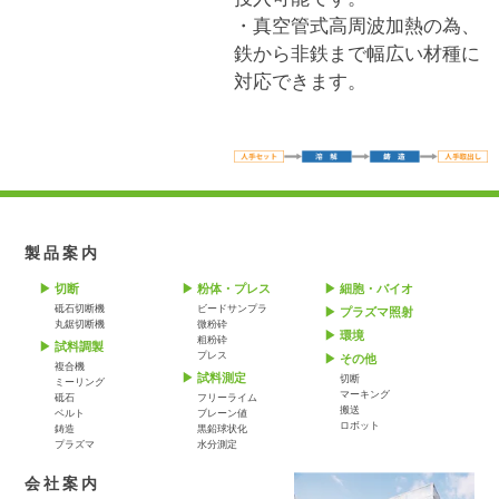
・真空管式高周波加熱の為、
鉄から非鉄まで幅広い材種に
対応できます。
製品案内
切断
粉体・プレス
細胞・バイオ
砥石切断機
ビードサンプラ
プラズマ照射
丸鋸切断機
微粉砕
環境
粗粉砕
試料調製
プレス
その他
複合機
試料測定
切断
ミーリング
マーキング
砥石
フリーライム
搬送
ベルト
ブレーン値
ロボット
鋳造
黒鉛球状化
プラズマ
水分測定
会社案内