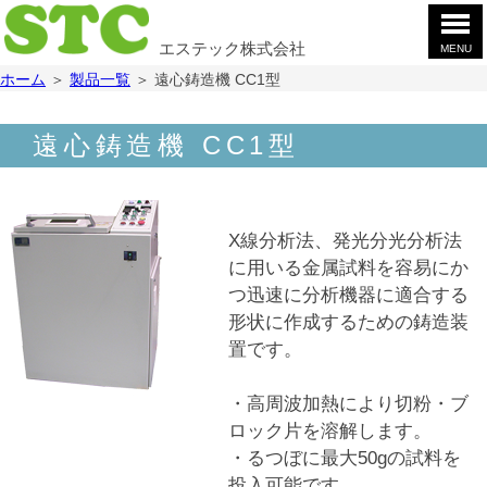
エステック株式会社
MENU
ホ
ホーム
＞
製品一覧
＞
遠心鋳造機 CC1型
ー
ム
製
遠心鋳造機 CC1型
品
案
会
内
社
案
お
X線分析法、発光分光分析法
内
問
に用いる金属試料を容易にか
合
採
つ迅速に分析機器に適合する
せ
用
形状に作成するための鋳造装
情
YouTube
置です。
報
・高周波加熱により切粉・ブ
ロック片を溶解します。
・るつぼに最大50gの試料を
投入可能です。