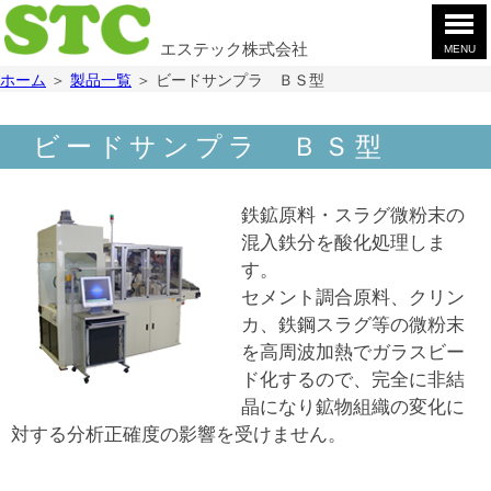
エステック株式会社
MENU
ホ
ホーム
＞
製品一覧
＞
ビードサンプラ ＢＳ型
ー
ム
製
ビードサンプラ ＢＳ型
品
案
会
内
社
鉄鉱原料・スラグ微粉末の
案
お
混入鉄分を酸化処理しま
内
問
す。
合
採
セメント調合原料、クリン
せ
用
カ、鉄鋼スラグ等の微粉末
情
YouTube
を高周波加熱でガラスビー
報
ド化するので、完全に非結
晶になり鉱物組織の変化に
対する分析正確度の影響を受けません。