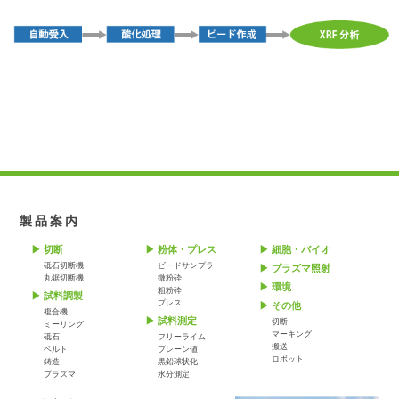
製品案内
切断
粉体・プレス
細胞・バイオ
砥石切断機
ビードサンプラ
プラズマ照射
丸鋸切断機
微粉砕
環境
粗粉砕
試料調製
プレス
その他
複合機
試料測定
切断
ミーリング
マーキング
砥石
フリーライム
搬送
ベルト
ブレーン値
ロボット
鋳造
黒鉛球状化
プラズマ
水分測定