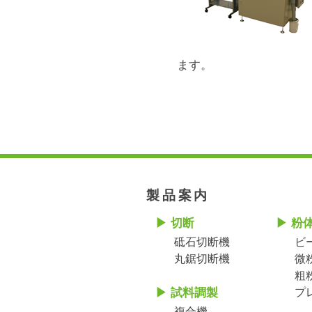
ます。
製品案内
切断
粉
砥石切断機
ビ
丸鋸切断機
微
粗
試料調製
プ
複合機