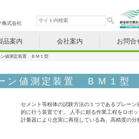
ク株式会社
製品案内
会社案内
お問合
ーン値測定装置 ＢＭ１型
ーン値測定装置 ＢＭ１型
セメント等粉体の試験方法の１つであるブレーン値
的に行う装置です。 人手に頼る作業工程をロボ
計量器により忠実に再現している為、高精度の分