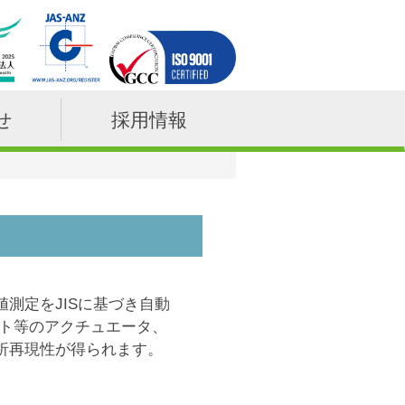
せ
採用情報
測定をJISに基づき自動
ット等のアクチュエータ、
析再現性が得られます。