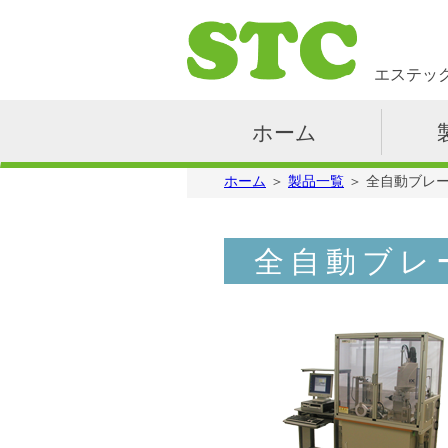
ホ
エステッ
ー
ム
製
ホーム
品
案
会
ホーム
＞
製品一覧
＞
全自動ブレ
内
社
案
お
内
問
全自動ブレ
合
採
せ
用
情
YouTube
報