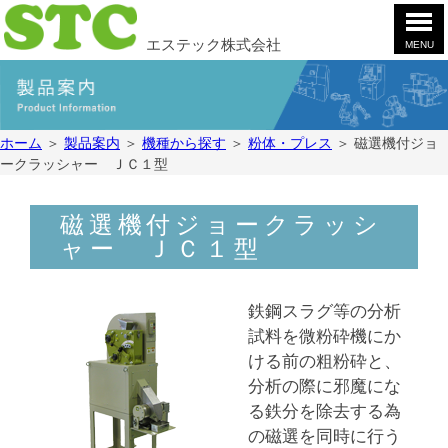
エステック株式会社
MENU
ホ
ー
ム
製
ホーム
＞
製品案内
＞
機種から探す
＞
粉体・プレス
＞
磁選機付ジョ
品
ークラッシャー ＪＣ１型
案
会
内
社
案
お
磁選機付ジョークラッシ
内
問
ャー ＪＣ１型
合
採
せ
用
鉄鋼スラグ等の分析
情
YouTube
試料を微粉砕機にか
報
ける前の粗粉砕と、
分析の際に邪魔にな
る鉄分を除去する為
の磁選を同時に行う