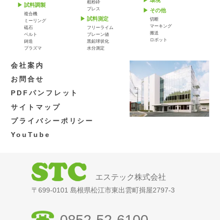
粗粉砕
試料調製
プレス
その他
複合機
試料測定
切断
ミーリング
マーキング
砥石
フリーライム
搬送
ベルト
ブレーン値
ロボット
鋳造
黒鉛球状化
プラズマ
水分測定
会社案内
お問合せ
PDFパンフレット
サイトマップ
プライバシーポリシー
YouTube
エステック株式会社
〒699-0101 島根県松江市東出雲町揖屋2797-3