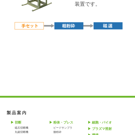
装置です。
製品案内
切断
粉体・プレス
細胞・バイオ
砥石切断機
ビードサンプラ
プラズマ照射
丸鋸切断機
微粉砕
環境