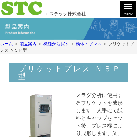
エステック株式会社
MENU
ホ
ー
ム
製
ホーム
＞
製品案内
＞
機種から探す
＞
粉体・プレス
＞
ブリケットプ
品
レス ＮＳＰ型
案
会
内
社
案
お
ブリケットプレス ＮＳＰ
内
問
型
合
採
せ
用
スラグ分析に使用す
情
YouTube
るブリケットを成形
報
します。人手にて試
料とキャップをセッ
ト後、プレス機によ
り成形します。又、