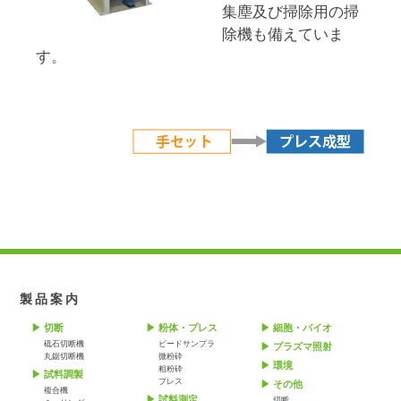
集塵及び掃除用の掃
除機も備えていま
す。
製品案内
切断
粉体・プレス
細胞・バイオ
砥石切断機
ビードサンプラ
プラズマ照射
丸鋸切断機
微粉砕
環境
粗粉砕
試料調製
プレス
その他
複合機
試料測定
切断