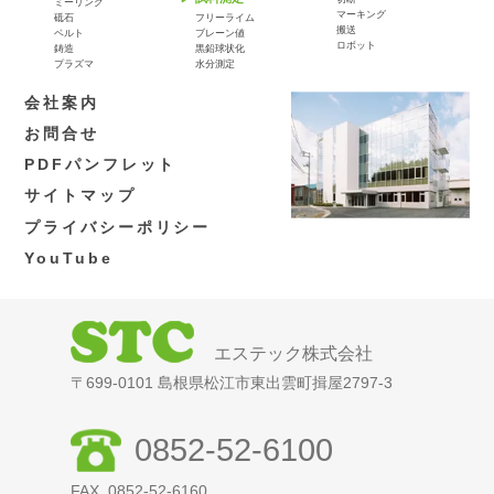
ミーリング
マーキング
砥石
フリーライム
搬送
ベルト
ブレーン値
ロボット
鋳造
黒鉛球状化
プラズマ
水分測定
会社案内
お問合せ
PDFパンフレット
サイトマップ
プライバシーポリシー
YouTube
エステック株式会社
〒699-0101 島根県松江市東出雲町揖屋2797-3
0852-52-6100
FAX. 0852-52-6160