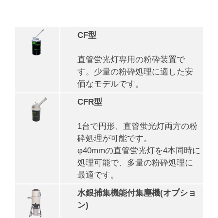
CF型
直管蛍光灯専用の粉砕装置で
す。少量の粉砕処理に適した安
価なモデルです。
CFR型
1台で円形、直管蛍光灯両方の粉
砕処理が可能です。
φ40mmの直管蛍光灯を4本同時に
処理可能で、多量の粉砕処理に
最適です。
水銀捕集機能付集塵機(オプショ
ン)