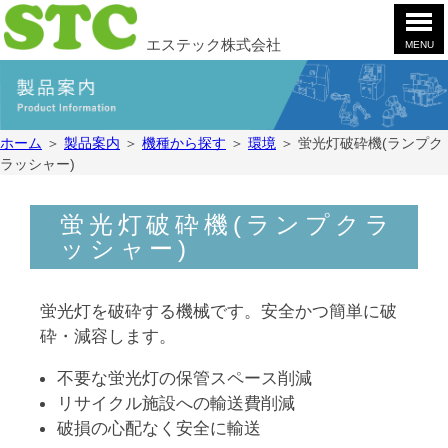
エステック株式会社
MENU
ホ
ー
ム
製
ホーム
＞
製品案内
＞
機種から探す
＞
環境
＞
蛍光灯破砕機(ランプク
品
ラッシャー)
案
会
内
社
案
お
蛍光灯破砕機(ランプクラ
内
問
ッシャー)
合
採
せ
用
蛍光灯を破砕する機械です。安全かつ簡単に破
情
YouTube
砕・減容します。
報
不要な蛍光灯の保管スペース削減
リサイクル施設への輸送費削減
破損の心配なく安全に輸送