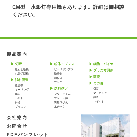
CM型 水銀灯専用機もあります。詳細は御相談
ください。
製品案内
切断
粉体・プレス
細胞・バイオ
砥石切断機
ビードサンプラ
プラズマ照射
丸鋸切断機
微粉砕
環境
粗粉砕
試料調製
プレス
その他
複合機
試料測定
切断
ミーリング
マーキング
砥石
フリーライム
搬送
ベルト
ブレーン値
ロボット
鋳造
黒鉛球状化
プラズマ
水分測定
会社案内
お問合せ
PDFパンフレット