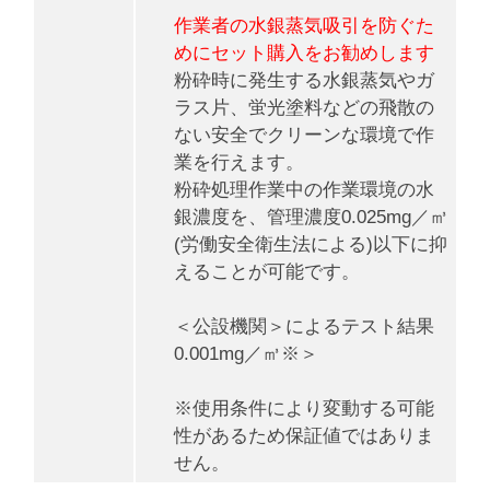
作業者の水銀蒸気吸引を防ぐた
めにセット購入をお勧めします
粉砕時に発生する水銀蒸気やガ
ラス片、蛍光塗料などの飛散の
ない安全でクリーンな環境で作
業を行えます。
粉砕処理作業中の作業環境の水
銀濃度を、管理濃度0.025mg／㎥
(労働安全衛生法による)以下に抑
えることが可能です。
＜公設機関＞によるテスト結果
0.001mg／㎥※＞
※使用条件により変動する可能
性があるため保証値ではありま
せん。