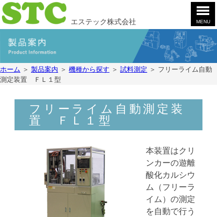
エステック株式会社
MENU
ホ
ー
ム
製
ホーム
＞
製品案内
＞
機種から探す
＞
試料測定
＞
フリーライム自動
品
測定装置 ＦＬ１型
案
会
内
社
案
お
フリーライム自動測定装
内
問
置 ＦＬ１型
合
採
せ
用
本装置はクリ
情
YouTube
ンカーの遊離
報
酸化カルシウ
ム（フリーラ
イム）の測定
を自動で行う