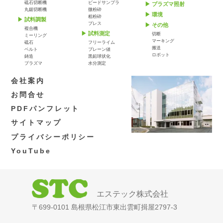
砥石切断機
ビードサンプラ
プラズマ照射
丸鋸切断機
微粉砕
環境
粗粉砕
試料調製
プレス
その他
複合機
試料測定
切断
ミーリング
マーキング
砥石
フリーライム
搬送
ベルト
ブレーン値
ロボット
鋳造
黒鉛球状化
プラズマ
水分測定
会社案内
お問合せ
PDFパンフレット
サイトマップ
プライバシーポリシー
YouTube
エステック株式会社
〒699-0101 島根県松江市東出雲町揖屋2797-3