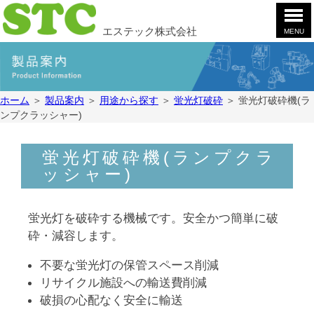
エステック株式会社
MENU
ホ
ー
ム
製
ホーム
＞
製品案内
＞
用途から探す
＞
蛍光灯破砕
＞
蛍光灯破砕機(ラ
品
ンプクラッシャー)
案
会
内
社
案
お
蛍光灯破砕機(ランプクラ
内
問
ッシャー)
合
採
せ
用
蛍光灯を破砕する機械です。安全かつ簡単に破
情
YouTube
砕・減容します。
報
不要な蛍光灯の保管スペース削減
リサイクル施設への輸送費削減
破損の心配なく安全に輸送