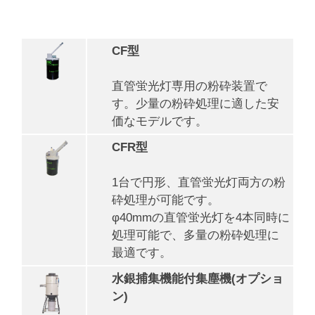
CF型
直管蛍光灯専用の粉砕装置で
す。少量の粉砕処理に適した安
価なモデルです。
CFR型
1台で円形、直管蛍光灯両方の粉
砕処理が可能です。
φ40mmの直管蛍光灯を4本同時に
処理可能で、多量の粉砕処理に
最適です。
水銀捕集機能付集塵機(オプショ
ン)