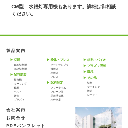
CM型 水銀灯専用機もあります。詳細は御相談
ください。
製品案内
切断
粉体・プレス
細胞・バイオ
砥石切断機
ビードサンプラ
プラズマ照射
丸鋸切断機
微粉砕
環境
粗粉砕
試料調製
プレス
その他
複合機
試料測定
切断
ミーリング
マーキング
砥石
フリーライム
搬送
ベルト
ブレーン値
ロボット
鋳造
黒鉛球状化
プラズマ
水分測定
会社案内
お問合せ
PDFパンフレット