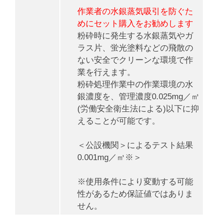
作業者の水銀蒸気吸引を防ぐた
めにセット購入をお勧めします
粉砕時に発生する水銀蒸気やガ
ラス片、蛍光塗料などの飛散の
ない安全でクリーンな環境で作
業を行えます。
粉砕処理作業中の作業環境の水
銀濃度を、管理濃度0.025mg／㎥
(労働安全衛生法による)以下に抑
えることが可能です。
＜公設機関＞によるテスト結果
0.001mg／㎥※＞
※使用条件により変動する可能
性があるため保証値ではありま
せん。